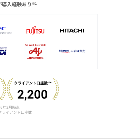
が導入経験あり
※1
26年2月時点
のクライアント口座数