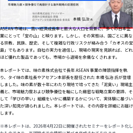
ASEAN 市場は、高い経済成長率と膨大な人口を背景に、多くの日本企
業にとって「宝の山」と映ります。しかし、その実態は、国ごとに異な
る宗教、民族、歴史、そして複雑な行政リスクが絡み合う「カオスの宝
島」でもあります。自社の実力を過信し、現場の現実を見誤れば、どれ
ほど優れた製品であっても、市場から退場を余儀なくされます。
本レポートでは、味の素株式会社で長年 ASEAN 事業の陣頭指揮を執
り、タイ味の素社長やアセアン本部長を歴任された 本橋 弘治 氏が登壇
しました。味の素が数十年にわたり現地で培ってきた「泥臭い」現場主
義と、市場魅力度および競争優位を軸にした緻密な戦略立案の要諦、そ
して「学びの早い」組織をいかに構築するかについて、実体験に基づい
た深い知見が語られました。本レポートでは、その内容を詳細にお届け
します。
※本レポートは、2026年4月22日に開催されたセミナーをレポート化し
たものであり、当該時点での情報に基づき作成されております