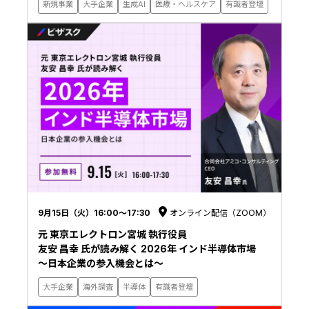
新規事業
大手企業
生成AI
医療・ヘルスケア
有識者登壇
9月15日（火）16:00〜17:30
オンライン配信（ZOOM）
元 東京エレクトロン宮城 執行役員
友安 昌幸 氏が読み解く 2026年 インド半導体市場
〜日本企業の参入機会とは〜
大手企業
海外調査
半導体
有識者登壇