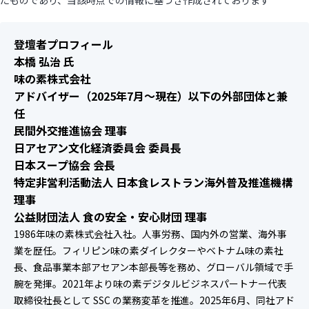
登壇者プロフィール
本橋 弘治
⽒
味の素株式会社
アドバイザー（2025年7月～現在）以下の外部団体と兼
任
民間外交推進協会 理事
日アセアン文化経済委員会 委員長
日本スープ協会 会長
特定非営利活動法人 日本食レストラン海外普及推進機構
理事
公益財団法人 食の安全・安心財団 理事
1986年味の素株式会社入社。人事労務、国内外の営業、海外事
業を歴任。フィリピン味の素ダイレクターやベトナム味の素社
長、食品事業本部アセアン本部長等を務め、グローバル領域で手
腕を発揮。2021年より味の素デジタルビジネスパートナー代表
取締役社長として SSC の業務変革を推進。2025年6月、同社アド