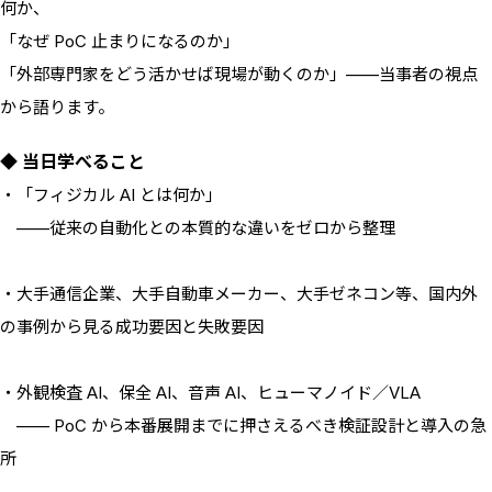
何か、
「なぜ PoC 止まりになるのか」
「外部専門家をどう活かせば現場が動くのか」——当事者の視点
から語ります。
◆ 当日学べること
・「フィジカル AI とは何か」
——従来の自動化との本質的な違いをゼロから整理
・大手通信企業、大手自動車メーカー、大手ゼネコン等、国内外
の事例から見る成功要因と失敗要因
・外観検査 AI、保全 AI、音声 AI、ヒューマノイド／VLA
—— PoC から本番展開までに押さえるべき検証設計と導入の急
所