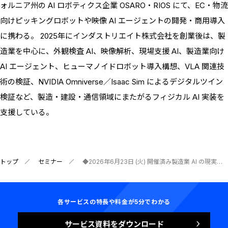
ォルニア州の AI ロボティクス企業 OSARO・RIOS にて、EC・物流
向けピッキングロボットや映像 AI エージェントの開発・商用導入
に携わる。 2025年にインダストリエイト株式会社を創業後は、製
造業を中心に、外観検査 AI、映像解析、現場支援 AI、製造業向け
AI エージェント、ヒューマノイドロボット導入構想、VLA 関連技
術の検証、NVIDIA Omniverse／Isaac Sim によるデジタルツイン
検証など、製造・建設・通信領域にまたがるフィジカル AI 実装を
支援している。
トップ
セミナー
◆2026年6月23日 (火) 開催済み製造業 AI の現実元 トヨタ・シリコンバレーエンジニアが語るフィジカル AI 導入の「本当の難しさ」と成功例・失敗例
各サービスの特長や料金が5分でわかる
サービス資料をダウンロード