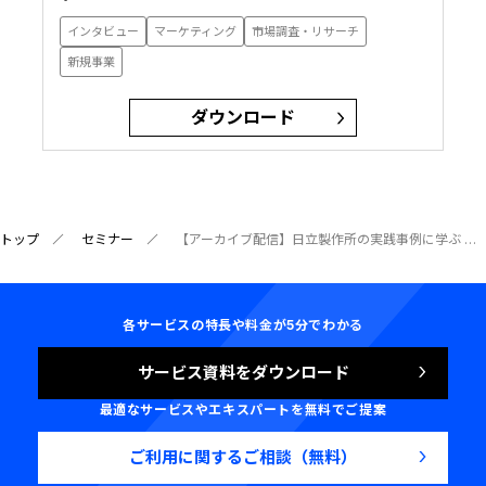
インタビュー
マーケティング
市場調査・リサーチ
新規事業
ダウンロード
トップ
セミナー
【アーカイブ配信】日立製作所の実践事例に学ぶ 大企業×新規事業 顧客インサイトの探り方〜「隠れた本音」を事業に変える仮説づくりの極意とは〜
各サービスの特長や料金が5分でわかる
サービス資料をダウンロード
最適なサービスやエキスパートを無料でご提案
ご利用に関するご相談（無料）