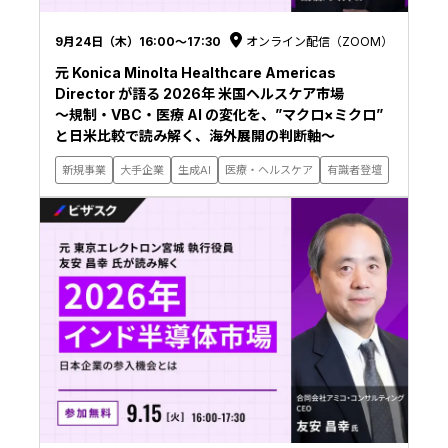
9月24日（木）16:00〜17:30
オンライン配信（ZOOM）
元 Konica Minolta Healthcare Americas
Director が語る 2026年 米国ヘルスケア市場
〜規制・VBC・医療 AI の変化を、”マクロ×ミクロ”
と日米比較で読み解く、海外展開の判断軸〜
新規事業
大手企業
生成AI
医療・ヘルスケア
有識者登壇