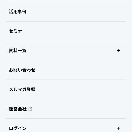
ビザスクinterview
活用事例
ビザスクexpert survey
セミナー
ビザスクreport
資料一覧
ビザスクnow
サービス紹介資料
お問い合わせ
ビザスクweb展示会
お役立ち資料
メルマガ登録
社外人材活用支援
運営会社
ビザスクpartner
ログイン