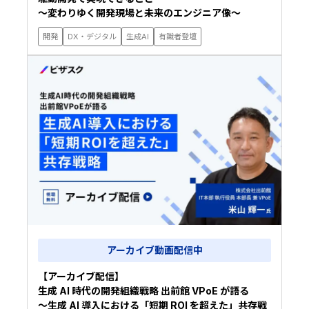
〜変わりゆく開発現場と未来のエンジニア像〜
開発
DX・デジタル
生成AI
有識者登壇
アーカイブ動画配信中
【アーカイブ配信】
生成 AI 時代の開発組織戦略 出前館 VPoE が語る
〜生成 AI 導入における「短期 ROI を超えた」共存戦