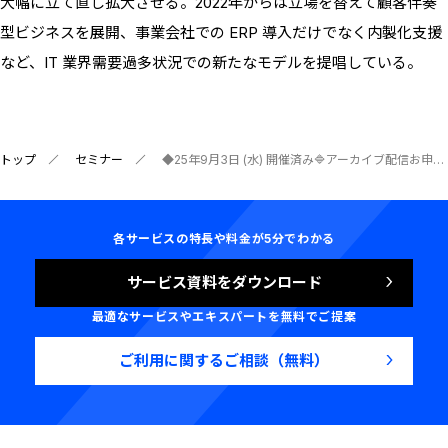
大幅に立て直し拡大させる。2022年からは立場を替えて顧客伴奏
型ビジネスを展開、事業会社での ERP 導入だけでなく内製化支援
など、IT 業界需要過多状況での新たなモデルを提唱している。
トップ
セミナー
◆25年9月3日 (水) 開催済み🔷アーカイブ配信お申込ボタンあり🔷元 TIS株式会社 執行役員が語る「成功できる ERP 導入」〜ERPって何のために導入する？よくある落とし穴と成功の条件〜
各サービスの特長や料金が5分でわかる
サービス資料をダウンロード
最適なサービスやエキスパートを無料でご提案
ご利用に関するご相談（無料）