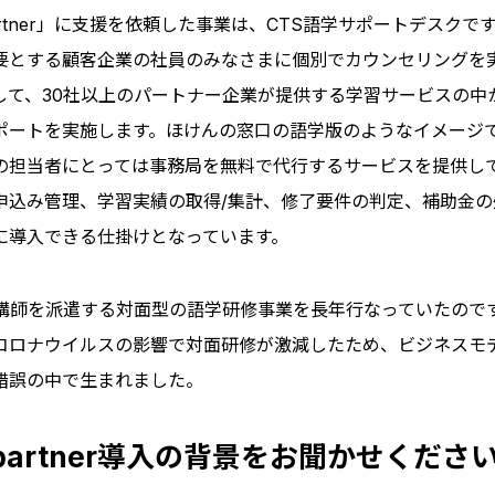
rtner」に支援を依頼した事業は、CTS語学サポートデスクで
要とする顧客企業の社員のみなさまに個別でカウンセリングを
して、30社以上のパートナー企業が提供する学習サービスの中
ポートを実施します。ほけんの窓口の語学版のようなイメージ
の担当者にとっては事務局を無料で代行するサービスを提供し
申込み管理、学習実績の取得/集計、修了要件の判定、補助金の
に導入できる仕掛けとなっています。
に講師を派遣する対面型の語学研修事業を長年行なっていたので
コロナウイルスの影響で対面研修が激減したため、ビジネスモ
錯誤の中で生まれました。
artner導入の背景をお聞かせくださ