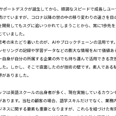
語学サポートデスクが誕生してから、順調なスピードで成長しユ
続けていますが、コロナ以降の世の中の移り変わりの速さを目
を開発してもスグに追いつかれてしまうことから、常に1歩先を
じていました。
思考の末たどり着いたのが、AIやブロックチェーンの活用です
ンセリングの記録や学習データなどの膨大な情報をAIで価値あ
ー自身が自分の所属する企業の外でも持ち運んで活用できる次
した。しかし、そこで直面したのが技術の壁です。素人である
界がありました。
ッフは英語スクールの出身者が多く、現在実施しているカウン
があります。当社の顧客の場合、語学スキルだけでなく、業務
ジネスに関する要素も重要となりますが、これらを紐づけた有