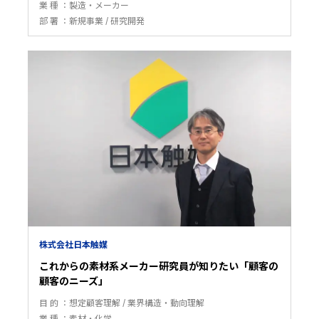
業 種
製造・メーカー
部 署
新規事業
研究開発
株式会社日本触媒
これからの素材系メーカー研究員が知りたい「顧客の
顧客のニーズ」
目 的
想定顧客理解
業界構造・動向理解
業 種
素材・化学