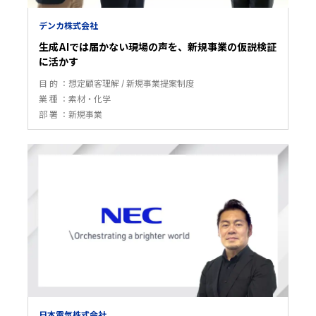
デンカ株式会社
生成AIでは届かない現場の声を、新規事業の仮説検証
に活かす
目 的
想定顧客理解
新規事業提案制度
業 種
素材・化学
部 署
新規事業
日本電気株式会社