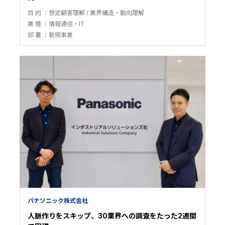
目 的
想定顧客理解
業界構造・動向理解
業 種
情報通信・IT
部 署
新規事業
パナソニック株式会社
人脈作りをスキップ、30業界への調査をたった2週間