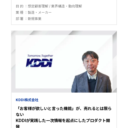
目 的
想定顧客理解
業界構造・動向理解
業 種
製造・メーカー
部 署
新規事業
KDDI株式会社
「お客様が欲しいと言った機能」が、売れるとは限ら
ない
KDDIが実践した一次情報を起点にしたプロダクト開
発