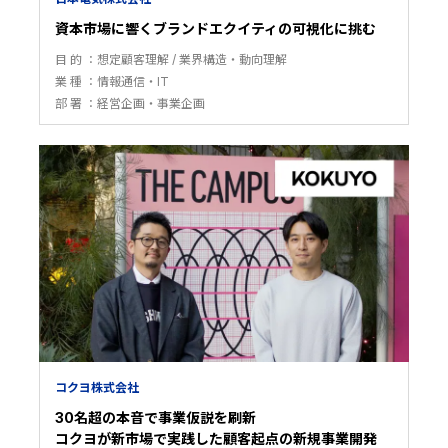
資本市場に響くブランドエクイティの可視化に挑む
目 的
想定顧客理解
業界構造・動向理解
業 種
情報通信・IT
部 署
経営企画・事業企画
コクヨ株式会社
30名超の本音で事業仮説を刷新
コクヨが新市場で実践した顧客起点の新規事業開発