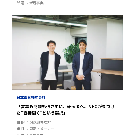
部 署
新規事業
日本電気株式会社
「営業も商談も通さずに、研究者へ。NECが見つけ
た“直接聞く”という選択」
目 的
想定顧客理解
業 種
製造・メーカー