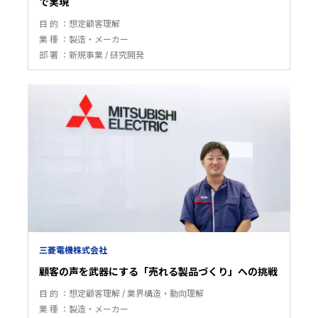
で実現
目 的
想定顧客理解
業 種
製造・メーカー
部 署
新規事業
研究開発
三菱電機株式会社
顧客の声を武器にする「売れる製品づくり」への挑戦
目 的
想定顧客理解
業界構造・動向理解
業 種
製造・メーカー