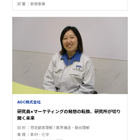
部 署
新規事業
AGC株式会社
研究員×マーケティングの発想の転換、研究所が切り
開く未来
目 的
想定顧客理解
業界構造・動向理解
業 種
素材・化学