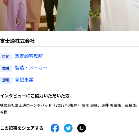
お問い合わせ
富士通株式会社
ログイン
想定顧客理解
目的
製造・メーカー
エキスパート（日本版）
業種
エキスパート（グローバル版）
新規事業
部署
クライアントポータル
インタビューにご協力いただいた方
ビザスクdirectご利用企業
株式会社富士通ローンチパッド（2022/10現在） 鈴木 良様、蓮井 美希様、斎藤 悠
希様
この記事をシェアする