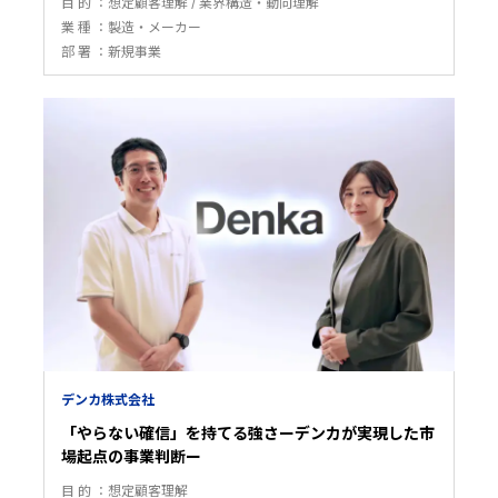
目 的
想定顧客理解
業界構造・動向理解
業 種
製造・メーカー
部 署
新規事業
デンカ株式会社
「やらない確信」を持てる強さーデンカが実現した市
場起点の事業判断ー
目 的
想定顧客理解