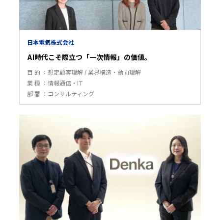
日本電気株式会社
AI時代こそ際立つ「一次情報」の価値。
目 的
想定顧客理解
業界構造・動向理解
業 種
情報通信・IT
部 署
コンサルティング