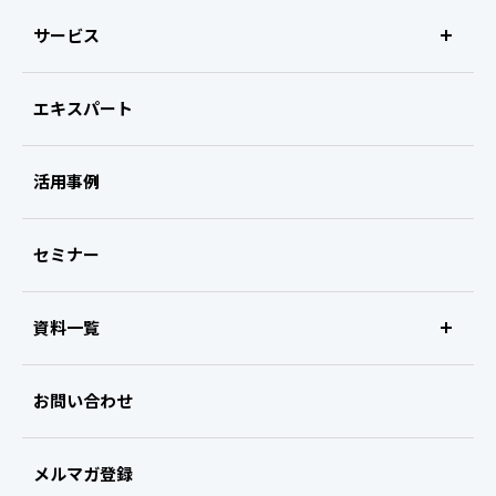
サービス
エキスパート
リサーチ支援
ビザスクinterview
活用事例
ビザスクexpert survey
セミナー
ビザスクreport
資料一覧
ビザスクnow
サービス紹介資料
お問い合わせ
ビザスクweb展示会
お役立ち資料
メルマガ登録