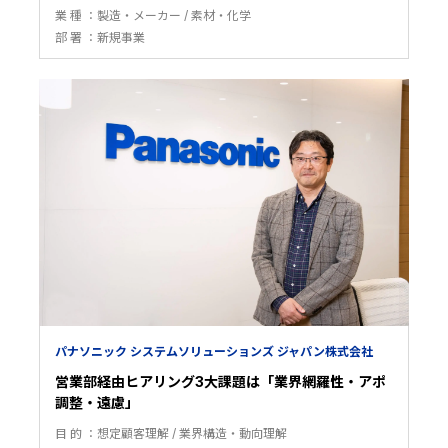
業 種
製造・メーカー
素材・化学
部 署
新規事業
パナソニック システムソリューションズ ジャパン株式会社
営業部経由ヒアリング3大課題は「業界網羅性・アポ
調整・遠慮」
目 的
想定顧客理解
業界構造・動向理解