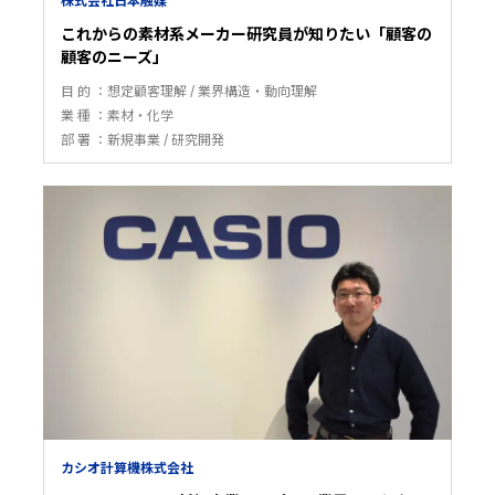
株式会社日本触媒
これからの素材系メーカー研究員が知りたい「顧客の
顧客のニーズ」
目 的
想定顧客理解
業界構造・動向理解
業 種
素材・化学
部 署
新規事業
研究開発
カシオ計算機株式会社