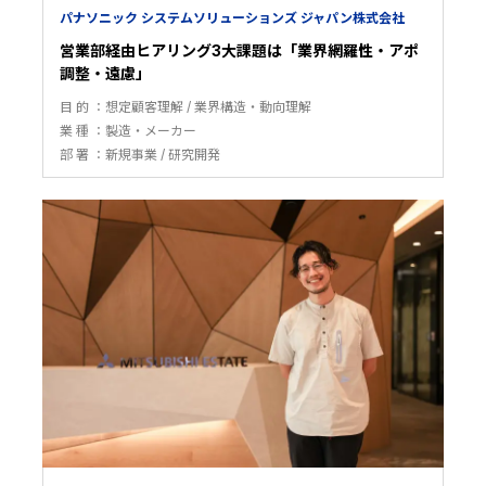
パナソニック システムソリューションズ ジャパン株式会社
営業部経由ヒアリング3大課題は「業界網羅性・アポ
調整・遠慮」
目 的
想定顧客理解
業界構造・動向理解
業 種
製造・メーカー
部 署
新規事業
研究開発