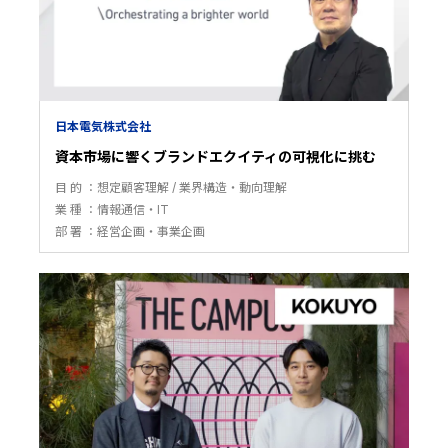
日本電気株式会社
資本市場に響くブランドエクイティの可視化に挑む
目 的
想定顧客理解
業界構造・動向理解
業 種
情報通信・IT
部 署
経営企画・事業企画