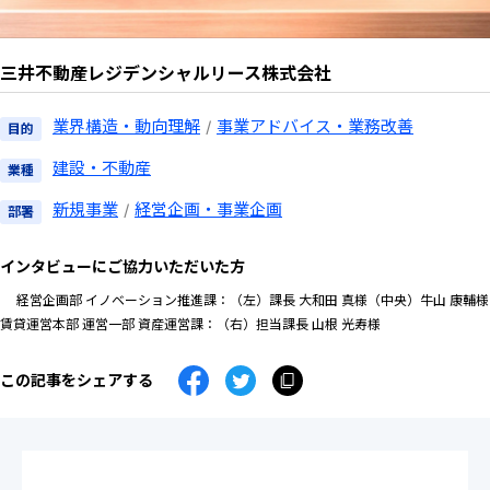
三井不動産レジデンシャルリース株式会社
お問い合わせ
業界構造・動向理解
事業アドバイス・業務改善
目的
建設・不動産
業種
ログイン
新規事業
経営企画・事業企画
部署
エキスパート（日本版）
インタビューにご協力いただいた方
エキスパート（グローバル版）
経営企画部 イノベーション推進課：（左）課長 大和田 真様（中央）牛山 康輔様
クライアントポータル
賃貸運営本部 運営一部 資産運営課：（右）担当課長 山根 光寿様
ビザスクdirectご利用企業
この記事をシェアする