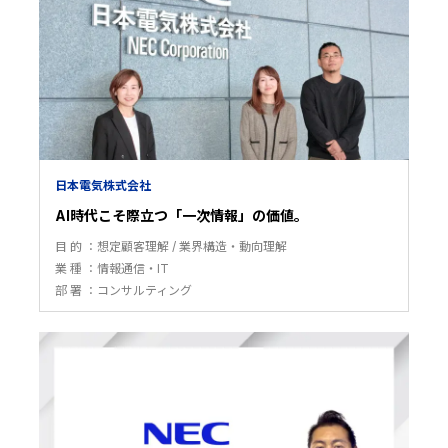
日本電気株式会社
AI時代こそ際立つ「一次情報」の価値。
目 的
想定顧客理解
業界構造・動向理解
業 種
情報通信・IT
部 署
コンサルティング