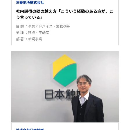
三菱地所株式会社
社内説得の壁の越え方「こういう経験のある方が、こ
う言っている」
目 的
事業アドバイス・業務改善
業 種
建設・不動産
部 署
新規事業