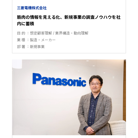
三菱電機株式会社
筋肉の情報を見える化、新規事業の調査ノウハウを社
内に蓄積
目 的
想定顧客理解
業界構造・動向理解
業 種
製造・メーカー
部 署
新規事業