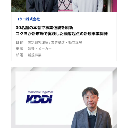
コクヨ株式会社
30名超の本音で事業仮説を刷新
コクヨが新市場で実践した顧客起点の新規事業開発
目 的
想定顧客理解
業界構造・動向理解
業 種
製造・メーカー
部 署
新規事業