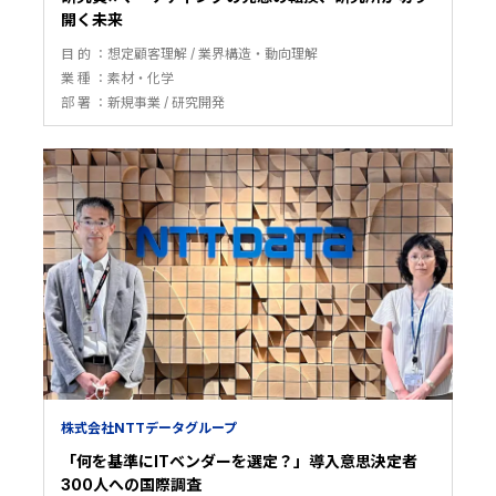
開く未来
目 的
想定顧客理解
業界構造・動向理解
業 種
素材・化学
部 署
新規事業
研究開発
株式会社NTTデータグループ
「何を基準にITベンダーを選定？」導入意思決定者
300人への国際調査