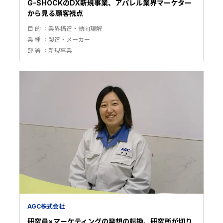
G-SHOCKのDX新規事業、アパレル業界マーケター
から見る顧客視点
目 的
業界構造・動向理解
業 種
製造・メーカー
部 署
新規事業
AGC株式会社
研究員×マーケティングの発想の転換、研究所が切り