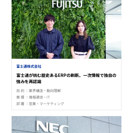
富士通株式会社
富士通が挑む歴史あるERPの刷新。一次情報で独自の
強みを再認識
目 的
業界構造・動向理解
業 種
情報通信・IT
部 署
営業・マーケティング