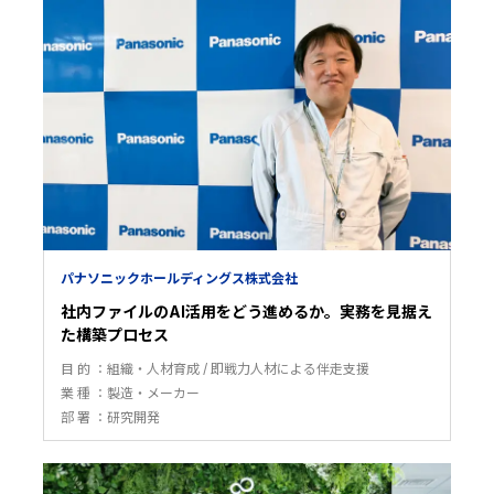
パナソニックホールディングス株式会社
社内ファイルのAI活用をどう進めるか。実務を見据え
た構築プロセス
目 的
組織・人材育成
即戦力人材による伴走支援
業 種
製造・メーカー
部 署
研究開発