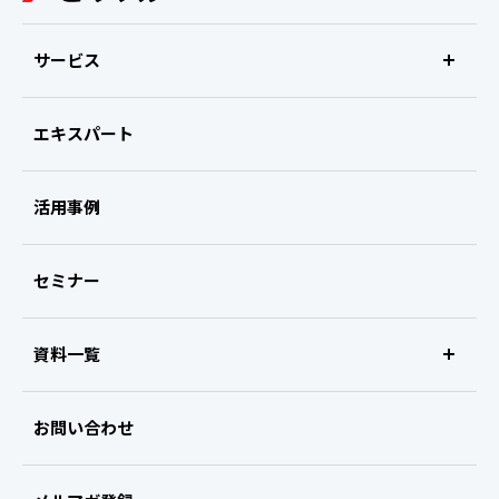
サービス
エキスパート
リサーチ支援
ビザスクinterview
活用事例
ビザスクexpert survey
セミナー
ビザスクreport
資料一覧
ビザスクnow
サービス紹介資料
お問い合わせ
サービス資料ダウンロード
ご利用に関するご相談
無料
ビザスクweb展示会
お役立ち資料