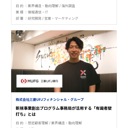
目 的
業界構造・動向理解
海外調査
業 種
情報通信・IT
部 署
研究開発
営業・マーケティング
株式会社三菱UFJフィナンシャル・グループ
新規事業創出プログラム事務局が活用する「有識者壁
打ち」とは
目 的
想定顧客理解
業界構造・動向理解