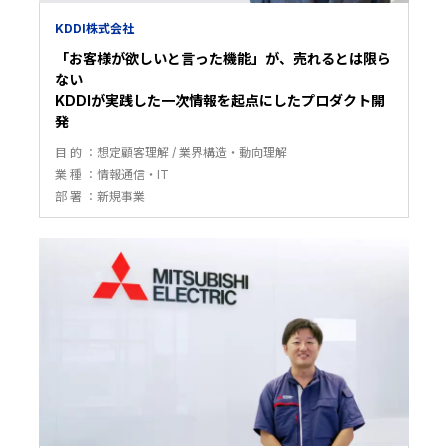
KDDI株式会社
「お客様が欲しいと言った機能」が、売れるとは限ら
ない
KDDIが実践した一次情報を起点にしたプロダクト開
発
目 的
想定顧客理解
業界構造・動向理解
業 種
情報通信・IT
部 署
新規事業