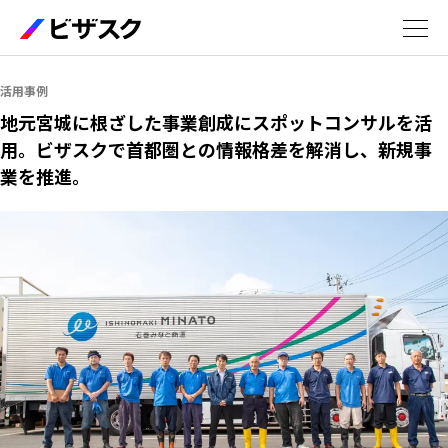
サービス
活用事例
地元宮城に根ざした事業創成にスポットコンサルを活
用。ビザスクで首都圏との情報格差を解消し、新規事
エキスパート
業を推進。
活用事例
セミナー
お役立ち資料
5分でわかるビザスク