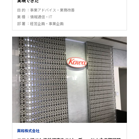
実現できた
目 的
事業アドバイス・業務改善
業 種
情報通信・IT
部 署
経営企画・事業企画
興和株式会社