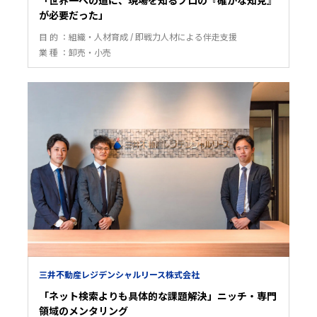
「世界一への道に、現場を知るプロの『確かな知見』
が必要だった」
目 的
組織・人材育成
即戦力人材による伴走支援
業 種
卸売・小売
三井不動産レジデンシャルリース株式会社
「ネット検索よりも具体的な課題解決」ニッチ・専門
領域のメンタリング