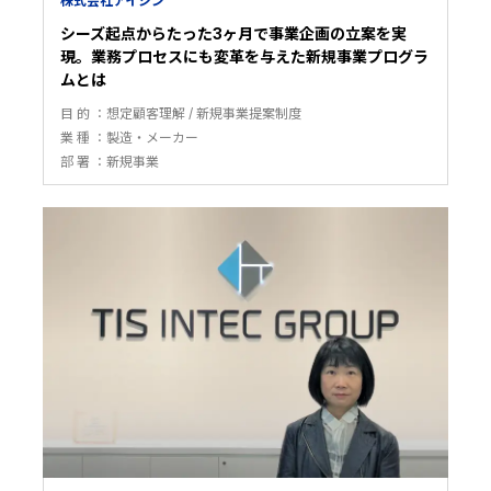
株式会社アイシン
シーズ起点からたった3ヶ月で事業企画の立案を実
現。業務プロセスにも変革を与えた新規事業プログラ
ムとは
目 的
想定顧客理解
新規事業提案制度
業 種
製造・メーカー
部 署
新規事業