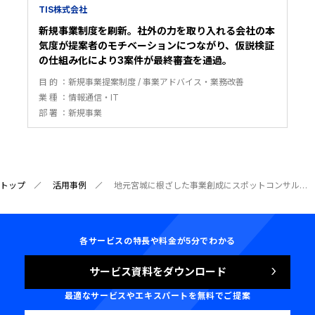
TIS株式会社
新規事業制度を刷新。社外の力を取り入れる会社の本
気度が提案者のモチベーションにつながり、仮説検証
の仕組み化により3案件が最終審査を通過。
目 的
新規事業提案制度
事業アドバイス・業務改善
業 種
情報通信・IT
部 署
新規事業
トップ
活用事例
地元宮城に根ざした事業創成にスポットコンサルを活用。ビザスクで首都圏との情報格差を解消し、新規事業を推進。
各サービスの特長や料金が5分でわかる
サービス資料をダウンロード
最適なサービスやエキスパートを無料でご提案