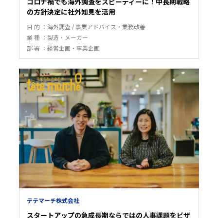
コロナ禍でも海外調査をスピーディーに！中長期戦略
の方針決定に社外知見を活用
目 的
海外調査
事業アドバイス・業務改善
業 種
製造・メーカー
部 署
経営企画・事業企画
テテマーチ株式会社
スタートアップの急成長期ならではの人事課題をビザ