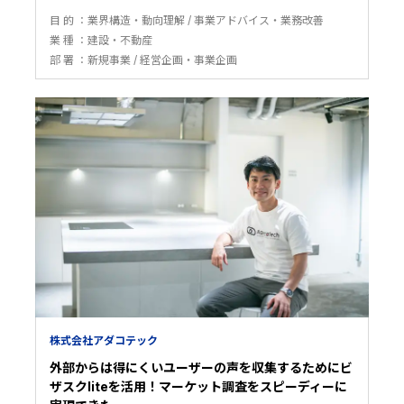
目 的
業界構造・動向理解
事業アドバイス・業務改善
業 種
建設・不動産
部 署
新規事業
経営企画・事業企画
株式会社アダコテック
外部からは得にくいユーザーの声を収集するためにビ
ザスクliteを活用！マーケット調査をスピーディーに