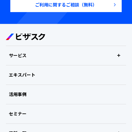
ご利用に関するご相談（無料）
サービス
エキスパート
リサーチ支援
ビザスクinterview
活用事例
ビザスクexpert survey
セミナー
サービス資料ダウンロード
ご利用に関するご相談
無料
ビザスクreport