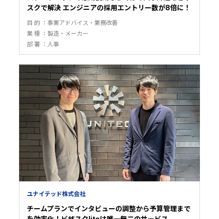
スクで解決 エンジニアの採用エントリー数が8倍に！
目 的
事業アドバイス・業務改善
業 種
製造・メーカー
部 署
人事
ユナイテッド株式会社
チームプランでインタビューの調整から予算管理まで
を効率化！ビザスクliteは唯一無二のサービス。