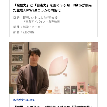
「発信力」と「自走力」を磨く３ヶ月―Nittoが挑ん
だ生成AI×WEBコラムの内製化
目 的
即戦力人材による伴走支援
事業アドバイス・業務改善
業 種
製造・メーカー
部 署
研究開発
株式会社SACYA