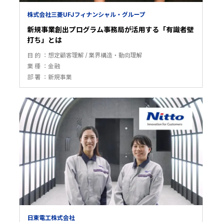
株式会社三菱UFJフィナンシャル・グループ
新規事業創出プログラム事務局が活用する「有識者壁
打ち」とは
目 的
想定顧客理解
業界構造・動向理解
業 種
金融
部 署
新規事業
日東電工株式会社