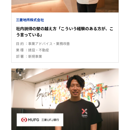
三菱地所株式会社
社内説得の壁の越え方「こういう経験のある方が、こ
う言っている」
目 的
事業アドバイス・業務改善
業 種
建設・不動産
部 署
新規事業